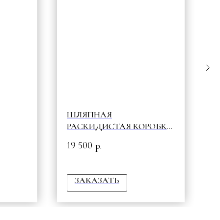
ШЛЯПНАЯ
S
РАСКИДИСТАЯ КОРОБКА
1
С БОРДОВЫМИ WOW &
19 500
р.
ЭВКАЛИПТОМ
ЗАКАЗАТЬ