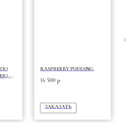
ШПО
RASPBERRY PUDDING
P
R) -
16 500
3
р.
ЗАКАЗАТЬ