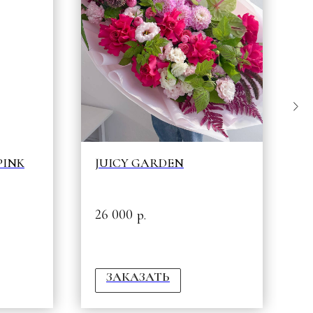
PINK
JUICY GARDEN
Б
26 000
8
р.
ЗАКАЗАТЬ