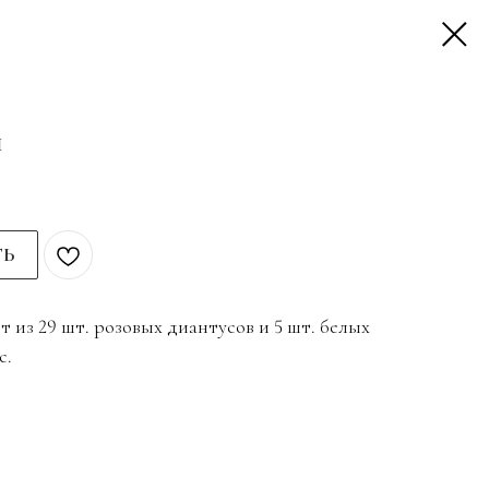
И
ТЬ
 из 29 шт. розовых диантусов и 5 шт. белых
с.