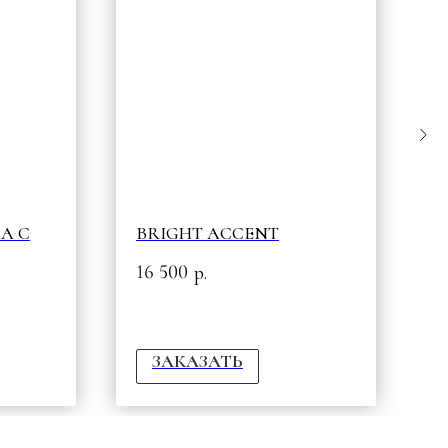
А С
BRIGHT ACCENT
L
16 500
1
р.
ЗАКАЗАТЬ