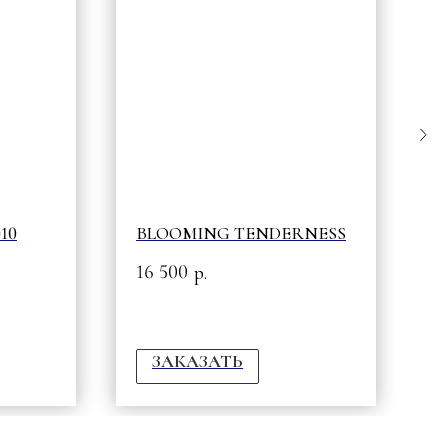
10
BLOOMING TENDERNESS
T
E
16 500
р.
1
ЗАКАЗАТЬ