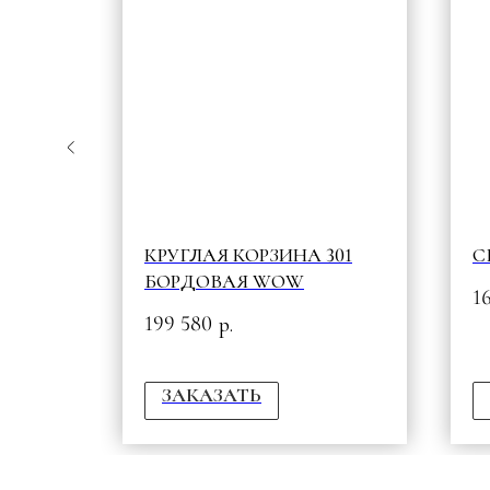
КЕТ
КРУГЛАЯ КОРЗИНА 301
С
NT"
БОРДОВАЯ WOW
1
199 580
р.
ЗАКАЗАТЬ