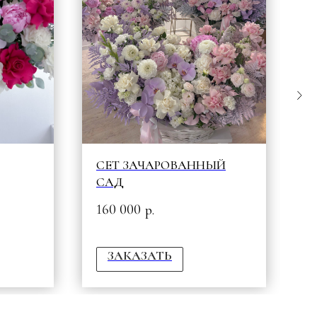
СЕТ ЗАЧАРОВАННЫЙ
В
САД
6
160 000
р.
ЗАКАЗАТЬ