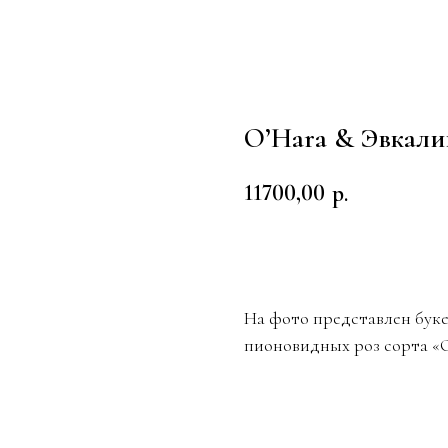
O’Hara & Эвкалип
11700,00
р.
Заказать
На фото представлен буке
пионовидных роз сорта «O