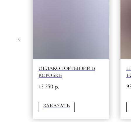
А С
ОБЛАКО ГОРТЕНЗИЙ В
Ш
КОРОБКЕ
Б
13 250
9
р.
ЗАКАЗАТЬ