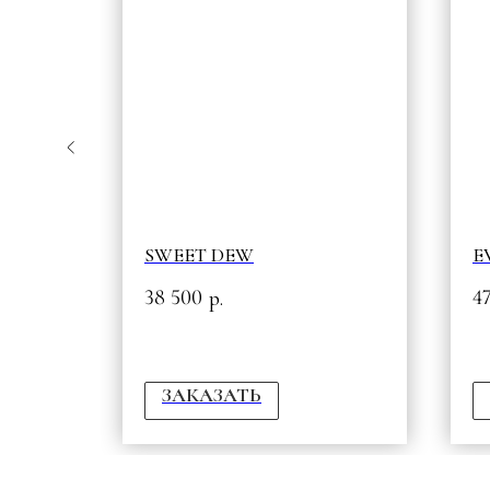
А С
SWEET DEW
E
38 500
4
р.
ЗАКАЗАТЬ