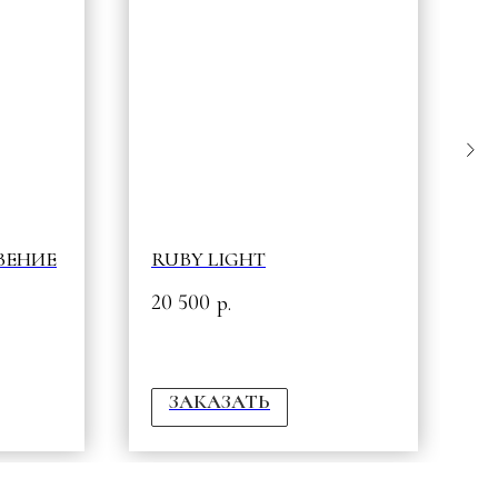
ВЕНИЕ
RUBY LIGHT
В
Г
20 500
р.
P
4
ЗАКАЗАТЬ