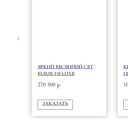
 &
ЯРКИЙ ВЕСЕННИЙ СЕТ
К
FLEUR DE LUXE
П
270 300
1
р.
ЗАКАЗАТЬ